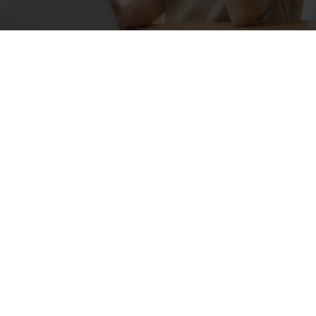
Als Angestellter mit einem
Bruttoeinkommen von über 77.400€
im Jahr, als Selbständiger:in,
Beamter:in/Anwärter:in können Sie
die Vorteile der privaten
Krankenversicherung erhalten(PKV).