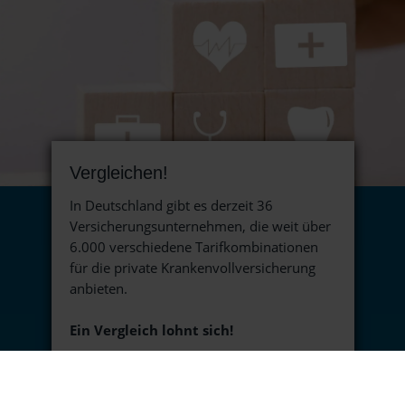
Vergleichen!
In Deutschland gibt es derzeit 36
Versicherungsunternehmen, die weit über
6.000 verschiedene Tarifkombinationen
für die private Krankenvollversicherung
anbieten.
Ein Vergleich lohnt sich!
Nicht nur weil es zum Teil erhebliche
Preisunterschiede gibt, sondern auch weil