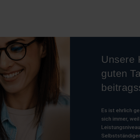
Unsere K
guten Ta
beitragss
Es ist ehrlich g
sich immer, wei
Leistungsniveau 
Selbstständiger