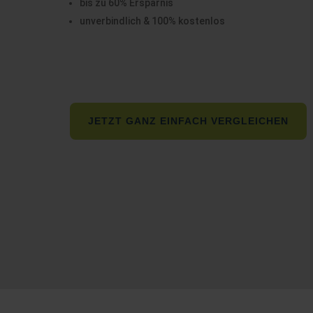
bis zu 60% Ersparnis
unverbindlich & 100% kostenlos
JETZT GANZ EINFACH VERGLEICHEN