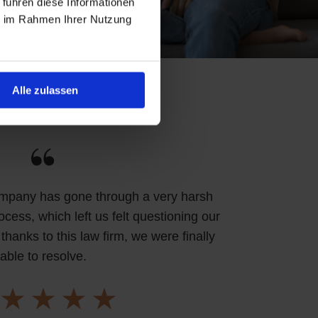
 führen diese Informationen
ie im Rahmen Ihrer Nutzung
Alle zulassen
mpany has gone through a very harsh
cess, which left us felt questioning our
thanks to this law firm, we were finally
able to resolve.