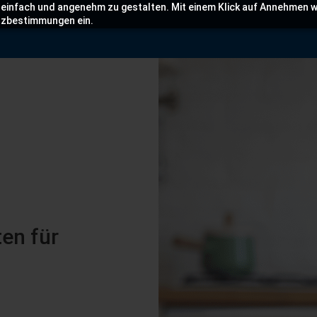
infach und angenehm zu gestalten. Mit einem Klick auf Annehmen will
zbestimmungen ein.
ten für