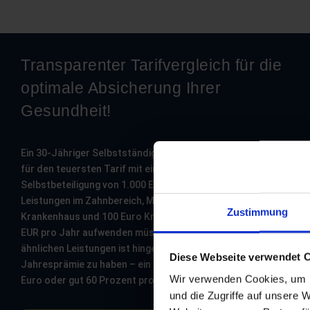
Transparenter Tarifvergleich für die
optimale Absicherung Ihrer
Gesundheit!
Ein 30-Jähriger Selbstständiger oder Angestellte würde
für den teuersten Tarif mit einer maximalen
Selbstbeteiligung von 1.000 Euro pro Jahr, Komfort-
Leistungen im Zahnbereich, Mehrbettzimmer im
Zustimmung
Krankenhaus und 100 Euro Krankentagegeld rund 10.300
EUR pro Jahr aufwenden müssen. Der günstigste Tarif bei
ähnlichen Leistungen ist hingegen für knapp 3.500 Euro
Diese Webseite verwendet 
Jahresprämie zu haben – ein Unterschied von über 6.800
Wir verwenden Cookies, um I
Euro oder gut 60 Prozent pro Jahr!
und die Zugriffe auf unsere 