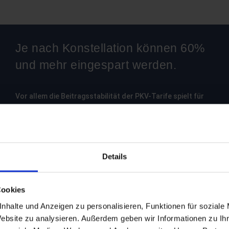
Je nach Konstellation können 60%
und mehr eingespart werden.
Vor allem die Beitragsstabilität der PKV-Tarife spielt für
unsere Kunden eine immer wichtigere Rolle bei der Wahl
der richtigen Absicherung. Daher beziehen wir die Bilanz-
kennzahlen der einzelnen PKV-Gesellschaften in den
Vergleich mit ein. Denn hieran kann man erkennen, welcher
Anteil des Beitrags für das Alter zurückgelegt wird, um die
Details
Tarife langfristig stabil zu halten. Hinzu kommen weitere
Themen wie Annahmepolitik, Tarifkalkulation und
Cookies
Kundenservice der einzelnen Anbieter.
nhalte und Anzeigen zu personalisieren, Funktionen für soziale
Website zu analysieren. Außerdem geben wir Informationen zu I
Jetzt ganz einfach vergleichen