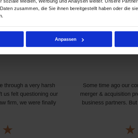
r soziale Medien, Werbung und Analysen weiter. Unsere Partner
 Daten zusammen, die Sie ihnen bereitgestellt haben oder die s
n.
Anpassen
 through a very harsh
Some time ago our co
t us felt questioning our
merger & acquisition pro
aw firm, we were finally
business partners. But 
.