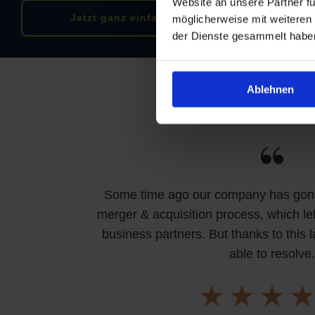
Website an unsere Partner fü
Jetzt ganz einfach vergleichen
möglicherweise mit weiteren
der Dienste gesammelt habe
Ablehnen
Some time ago our company has gone
merger & acquisition process, which lef
business partners. But thanks to this l
able to resolve